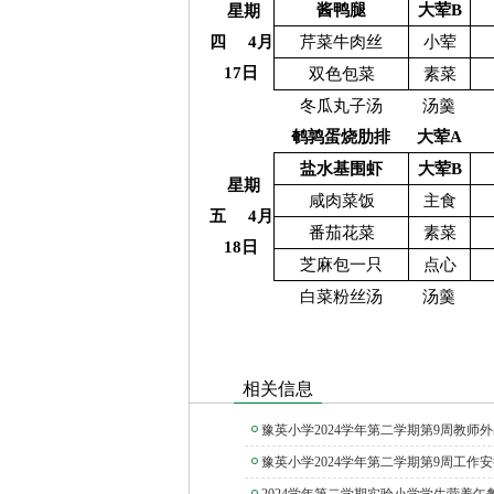
酱鸭腿
大荤B
星期
四 4月
芹菜牛肉丝
小荤
17日
双色包菜
素菜
冬瓜丸子汤
汤羹
鹌鹑蛋烧肋排
大荤A
盐水基围虾
大荤B
星期
咸肉菜饭
主食
五 4月
番茄花菜
素菜
18日
芝麻包一只
点心
白菜粉丝汤
汤羹
相关信息
豫英小学2024学年第二学期第9周教师外出
豫英小学2024学年第二学期第9周工作安排