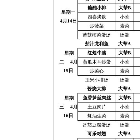
糖醋小排
大荤B
星期一
四喜烤麸
小荤
4月14日
炒菠菜
素菜
蘑菇榨菜蛋汤
汤羹
茄汁龙利鱼
大荤A
红烩牛腩
大荤B
星期
二 4月
黄瓜木耳炒蛋
小荤
15日
炒菜心
素菜
玉米小排汤
汤羹
酱烧大排
大荤A
鱼香笋丝肉丝
大荤B
星期
三 4月
土豆肉片
小荤
16日
蚝油生菜
素菜
番茄豆腐蛋汤
汤羹
可乐对翅
大荤A