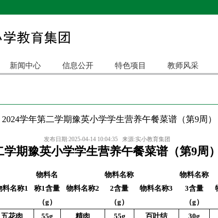
新闻中心
信息公开
特色项目
教师风采
2024学年第二学期豫英小学学生营养午餐菜谱（第9周）
发布日期:2025-04-14 10:04:35 来源:实小教育集团
第二学期豫英小学学生营养午餐菜谱（第9周
物料名
物料名称
物料名称
物料名称1
称1含量
物料名称2
2含量
物料名称3
3含量
（g）
（g）
（g）
五花肉
55g
精肉
55g
百叶结
30g