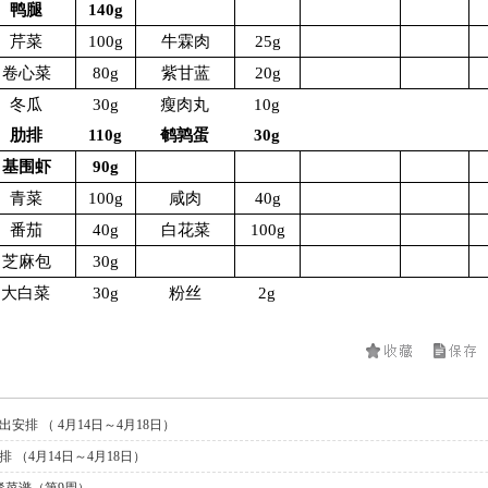
鸭腿
140g
芹菜
100g
牛霖肉
25g
卷心菜
80g
紫甘蓝
20g
冬瓜
30g
瘦肉丸
10g
肋排
110g
鹌鹑蛋
30g
基围虾
90g
青菜
100g
咸肉
40g
番茄
40g
白花菜
100g
芝麻包
30g
大白菜
30g
粉丝
2g
安排 （ 4月14日～4月18日）
 （4月14日～4月18日）