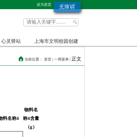
设为首页
加入收藏
无障碍
心灵驿站
上海市文明校园创建
正文
当前位置：
首页 |
一周菜单 |
）
物料名
物料名称4
称4含量
（g）